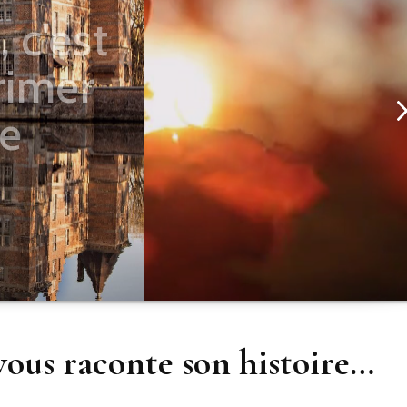
Côté Urbain
Paysage
Les Monochromes
Portrait
Les Portraits
Portugal
Les Paysages
Reflet
Les Reflets
Urbain
Le Sport
L’Urbex
ous raconte son histoire…