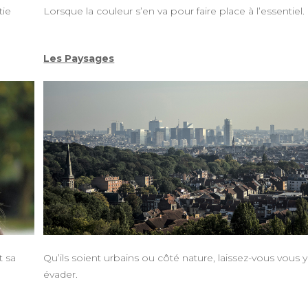
tie
Lorsque la couleur s’en va pour faire place à l’essentiel.
Les Paysages
t sa
Qu’ils soient urbains ou côté nature, laissez-vous vous y
évader.