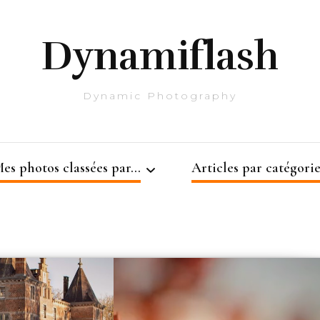
Dynamiflash
Dynamic Photography
es photos classées par…
Articles par catégorie
L’Architecture
Architecture
Les Autres
Belgique
Côté Nature
Monochrome