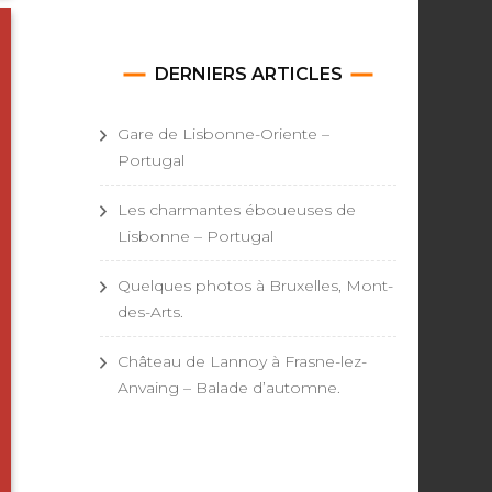
DERNIERS ARTICLES
Gare de Lisbonne-Oriente –
Portugal
Les charmantes éboueuses de
Lisbonne – Portugal
Quelques photos à Bruxelles, Mont-
des-Arts.
Château de Lannoy à Frasne-lez-
Anvaing – Balade d’automne.