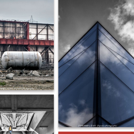
Côté Urbain
Paysage
Les Monochromes
Portrait
Les Portraits
Portugal
Les Paysages
Reflet
Les Reflets
Urbain
Le Sport
L’Urbex