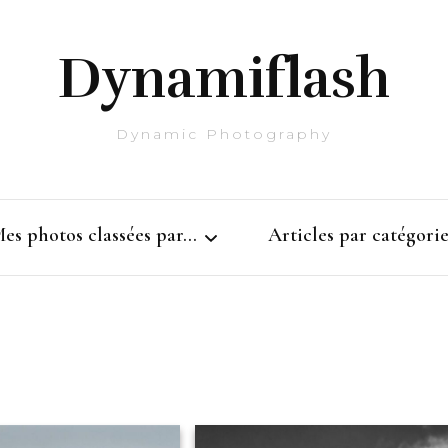
Dynamiflash
Dynamic Photography
es photos classées par…
Articles par catégorie
L’Architecture
Architecture
Les Autres
Belgique
Côté Nature
Monochrome